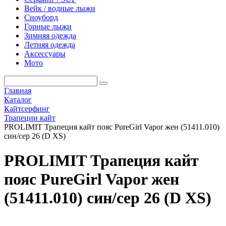
Вейк / водные лыжи
Сноуборд
Горные лыжи
Зимняя одежда
Летняя одежда
Аксессуары
Мото
Главная
Каталог
Кайтсерфинг
Трапеции кайт
PROLIMIT Трапеция кайт пояс PureGirl Vapor жен (51411.010)
син/сер 26 (D XS)
PROLIMIT Трапеция кайт
пояс PureGirl Vapor жен
(51411.010) син/сер 26 (D XS)