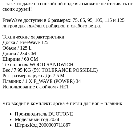
– так что даже на спокойной воде вы сможете не отставать от
своих друзей!
FreeWave доступен в 6 размерах: 75, 85, 95, 105, 115 и 125
литров для тяжёлых райдеров и слабого ветра.
Технические характеристики:
Доска / FreeWave 125
Объем / 125 L
Длина / 234 CM
Ширина / 68 CM
Технология/ WOOD SANDWICH
Вес / 7.95 KG (5% TOLERANCE POSSIBLE)
Рек. размер паруса / До 7.5 M
Плавник / 1 X F_WAVE (POWER) 34
Использование с фойлом / НЕТ
Что входит в комплект: доска + петли для ног + плавник
Производитель
DUOTONE
Модельный год
2024
ШтрихКод
2000000711867