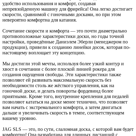
удобство использования и комфорт, создавая
непревзойденную машину для фрирейса! Она легко достигает
скорости, сравнимой с гоночными досками, но при этом
невероятно комфортна для катания.
Сочетание скорости и комфорта — это почти диаметрально
противоположные характеристики доски, но годы точной
настройки, проведённые Даниэлем Эберли (менеджером по
продукции), привели к созданию линейки досок, которая по-
настоящему воплощает эту концепцию.
Мы достигли этой мечты, используя более узкий контур и
хвост в сочетании с более плоской линией рокера для
создания ощущения свободы. Эти характеристики также
позволяют ей развивать максимальную скорость без
необходимости столь же жёсткого управления, как на
гоночной доске, и делать повороты фордевинд более
приятными. Кроме того, внутренние крепления для педалей
позволяют кататься на доске менее технично, что позволяет
вам начать с экстремального комфорта, а затем двигаться
дальше и увеличивать скорость в темпе, соответствующем
вашему уровню.
JAG SLS — это, по сути, слаломная доска, с которой вам будет
комфортно! Она разработана для длинных дистанций с