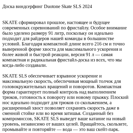
Доска виндсерфинг Duotone Skate SLS 2024
SKATE сформировал прошлое, настоящее и будущее
современных соревнований по фристайлу. Особое внимание
было уделено размеру 91 литр, поскольку он идеально
подходит для райдеров нашей команды в большинстве
условий. Благодаря компактной длине всего 216 см и точно
выверенной форме хвоста для максимального ускорения и
более живой и быстрой реакции, версия 91 л — самая
компактная и радикальная фристайл-доска из всех, что мы
когда-либо создавали.
SKATE SLS обеспечивает взрывное ускорение и
максимальную скорость, обеспечивая мощный толчок для
головокружительных вращений и поворотов. Компактная
форма гарантирует полный контроль над выполнением
трюков, готовность к повороту или новому прыжку. Плоский
нос идеально подходит для трюков со скольжением, а
расширенный хвост позволяет сохранять скорость даже в
сменной стойке или во время затишья. Созданный без
компромиссов, SKATE SLS выведет ваше катание на новый
уровень, независимо от ваших целей. Вращайтесь, скользите,
промывайте и повторяйте — вода — это ваш скейт-парк.