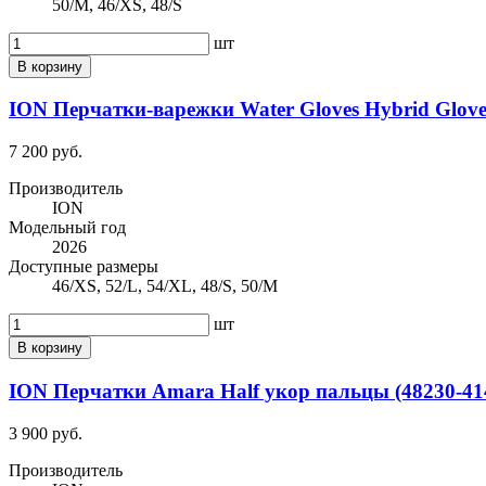
50/M, 46/XS, 48/S
шт
В корзину
ION Перчатки-варежки Water Gloves Hybrid Glove
7 200 руб.
Производитель
ION
Модельный год
2026
Доступные размеры
46/XS, 52/L, 54/XL, 48/S, 50/M
шт
В корзину
ION Перчатки Amara Half укор пальцы (48230-414
3 900 руб.
Производитель