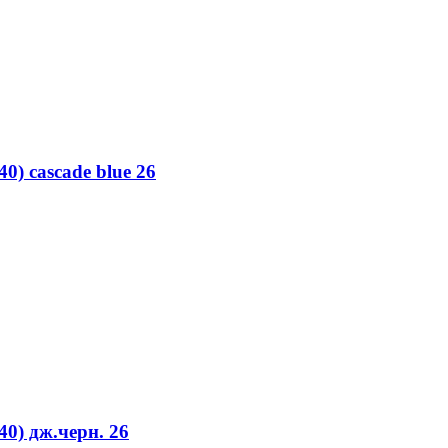
) cascade blue 26
0) дж.черн. 26