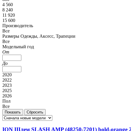
4 560
8 240
11 920
15 600
Производитель
Все
Размеры Одежды, Аксесс, Трапеции
Все
Модельный год
От
До
2020
2022
2023
2025
2026
Пол
Все
ION Шлем SLASH AMP (48250-7201) bold-orange 