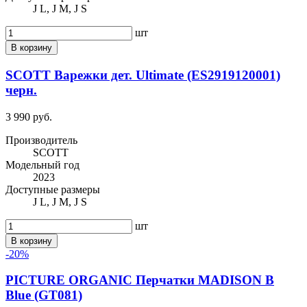
J L, J M, J S
шт
В корзину
SCOTT Варежки дет. Ultimate (ES2919120001)
черн.
3 990 руб.
Производитель
SCOTT
Модельный год
2023
Доступные размеры
J L, J M, J S
шт
В корзину
-20%
PICTURE ORGANIC Перчатки MADISON B
Blue (GT081)